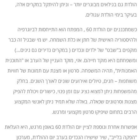
הולדת גם בגילאים מבוגרים יותר – וניתן להיתקל במקרים אלה,
בעיקר בימי הולדת עגולים.
כשמתכננים יום הולדת 60 , המפתח הוא התייחסות לביוגרפיה
ולהיסטוריה האישית של חתן או כלת השמחה. יש מי שבגיל זה כבר
מוקפים ב"שבט" של ילדים ונכדים ( במקרים נדירים גם נינים…)
ומשפחתם היא מוקד חייהם. אזי, מוקד העניין של הערב או "התוכנית
האמנותית", תהיה המשפחה. סרטון או מצגת עם תמונות של חוויות
משותפות – חגים, טיולים ואירועים שונים לאורך השנים. בחלק
מהמשפחות ניתן למצוא נציג עם זמן פנוי, כישורים ויכולת להפיק
מצגות וסרטונים שכאלה. באלה שלא תמיד ניתן לאנשי המקצוע
הרבים בתחום שיפיקו סרטון מקצועי ומרגש.
אפשרות אחרת ונוספת לציין יום הולדת 60 באופן מרגש, היא העלאת
"הפקה בלייב", שיר שישירו הנכדים בערב יום ההולדת, מערכון