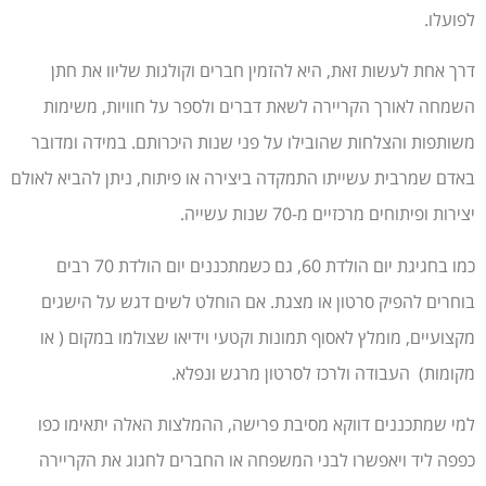
לפועלו.
דרך אחת לעשות זאת, היא להזמין חברים וקולגות שליוו את חתן
השמחה לאורך הקריירה לשאת דברים ולספר על חוויות, משימות
משותפות והצלחות שהובילו על פני שנות היכרותם. במידה ומדובר
באדם שמרבית עשייתו התמקדה ביצירה או פיתוח, ניתן להביא לאולם
יצירות ופיתוחים מרכזיים מ-70 שנות עשייה.
כמו בחגיגת יום הולדת 60, גם כשמתכננים יום הולדת 70 רבים
בוחרים להפיק סרטון או מצגת. אם הוחלט לשים דגש על הישגים
מקצועיים, מומלץ לאסוף תמונות וקטעי וידיאו שצולמו במקום ( או
מקומות) העבודה ולרכז לסרטון מרגש ונפלא.
למי שמתכננים דווקא מסיבת פרישה, ההמלצות האלה יתאימו כפו
כפפה ליד ויאפשרו לבני המשפחה או החברים לחגוג את הקריירה