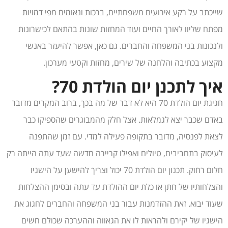
שייכתב על רקע אירועים משפחתיים, ברכות ונאומים מפי דמויות
מפתח שליוו לאורך החיים ועוד המחזות שונות בהתאם לכישרונות
ולנכונות בני המשפחה והחברים. גם כאן, אפשר להיעזר באנשי
מקצוע בכתיבה והלחנה של שירים, מחזות וקטעי מערכון.
איך לתכנן יום הולדת 70?
חגיגת יום הולדת 70 היא לא דבר של מה בכך, ברוב המקרים מדובר
באדם שכבר יצא לגמלאות. אצל חלק מהמבוגרים שהספיקו כבר
לצאת לפנסיה, מדובר בתקופה פעילה למדי. עם זמן שהתפנה
לעיסוק בתחביבים, טיולים ואפילו קריירה חדשה שעד עתה הייתה רק
חלום רחוק. תכנון יום הולדת 70 יכול וצריך להישען על הישגיו
והצלחותיו של חתן או כלת יום ההולדת עד עתה ובסימן ההצלחות
שעוד יבוא. זאת ההזדמנות עבור בני המשפחה והחברים לחגוג את
הישגיו של יקירם ולהראות לו את הגאווה וההערכה שכולם חשים